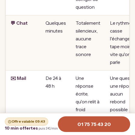
question
💬 Chat
Quelques
Totalement
Le rythme
minutes
silencieux,
casse
aucune
l'échange, 
trace
tape moins
sonore
vite qu'on
parle
✉️ Mail
De 24 à
Une
Une questio
48 h
réponse
une répons
écrite,
aucun
qu'on relit à
rebond
froid
possible
Offre valable
09:42
01 75 75 43 20
🎥 Visio
Sur
Le plus
Vous êtes v
10 min offertes
puis 3 €/min
rendez-
proche du
et c'est