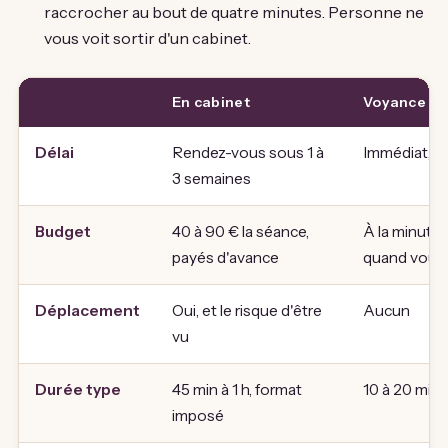
raccrocher au bout de quatre minutes. Personne ne
vous voit sortir d'un cabinet.
En cabinet
Voyance en
Délai
Rendez-vous sous 1 à
Immédiat, o
3 semaines
Budget
40 à 90 € la séance,
À la minute,
payés d'avance
quand vous 
Déplacement
Oui, et le risque d'être
Aucun
vu
Durée type
45 min à 1 h, format
10 à 20 min, 
imposé